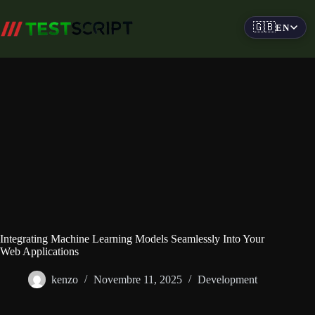
Skip
to
🇬🇧
EN
content
Integrating Machine Learning Models Seamlessly Into Your
Web Applications
kenzo
Novembre 11, 2025
Development