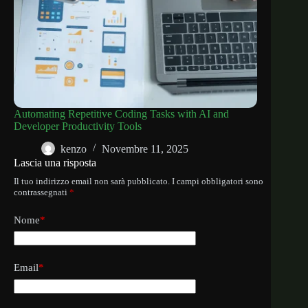
Automating Repetitive Coding Tasks with AI and
Developer Productivity Tools
kenzo
Novembre 11, 2025
Lascia una risposta
Il tuo indirizzo email non sarà pubblicato.
I campi obbligatori sono
contrassegnati
*
Nome
*
Email
*