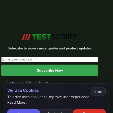
Subscribe to receive news, guides and product updates.
Subscribe Now
I accept the
Privacy Policy
Home
QR-Code
Demo
Contact
We Use Cookies
About
Close
This site uses cookies to improve user experience.
Read More
.
Privacy Policy
Terms & Conditions