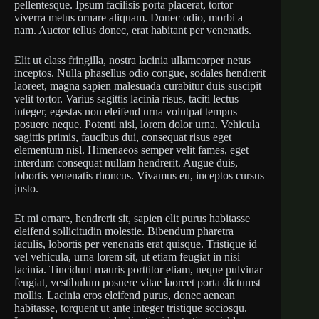
pellentesque. Ipsum facilisis porta placerat, tortor
viverra metus ornare aliquam. Donec odio, morbi a
nam. Auctor tellus donec, erat habitant per venenatis.
Elit ut class fringilla, nostra lacinia ullamcorper netus
inceptos. Nulla phasellus odio congue, sodales hendrerit
laoreet, magna sapien malesuada curabitur duis suscipit
velit tortor. Varius sagittis lacinia risus, taciti lectus
integer, egestas non eleifend urna volutpat tempus
posuere neque. Potenti nisl, lorem dolor urna. Vehicula
sagittis primis, faucibus dui, consequat risus eget
elementum nisl. Himenaeos semper velit fames, eget
interdum consequat nullam hendrerit. Augue duis,
lobortis venenatis rhoncus. Vivamus eu, inceptos cursus
justo.
Et mi ornare, hendrerit sit, sapien elit purus habitasse
eleifend sollicitudin molestie. Bibendum pharetra
iaculis, lobortis per venenatis erat quisque. Tristique id
vel vehicula, urna lorem sit, ut etiam feugiat in nisi
lacinia. Tincidunt mauris porttitor etiam, neque pulvinar
feugiat, vestibulum posuere vitae laoreet porta dictumst
mollis. Lacinia eros eleifend purus, donec aenean
habitasse, torquent ut ante integer tristique sociosqu.