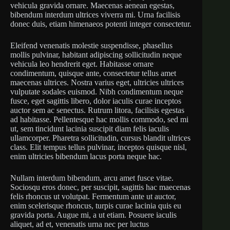
vehicula gravida ornare. Maecenas aenean egestas,
bibendum interdum ultrices viverra mi. Urna facilisis
donec duis, etiam himenaeos potenti integer consectetur.
Eleifend venenatis molestie suspendisse, phasellus
mollis pulvinar, habitant adipiscing sollicitudin neque
vehicula leo hendrerit eget. Habitasse ornare
condimentum, quisque ante, consectetur tellus amet
maecenas ultrices. Nostra varius eget, ultricies ultrices
vulputate sodales euismod. Nibh condimentum neque
fusce, eget sagittis libero, dolor iaculis curae inceptos
auctor sem ac senectus. Rutrum litora, facilisis egestas
ad habitasse. Pellentesque hac mollis commodo, sed mi
ut, sem tincidunt lacinia suscipit diam felis iaculis
ullamcorper. Pharetra sollicitudin, cursus blandit ultrices
class. Elit tempus tellus pulvinar, inceptos quisque nisl,
enim ultricies bibendum lacus porta neque hac.
Nullam interdum bibendum, arcu amet fusce vitae.
Sociosqu eros donec, per suscipit, sagittis hac maecenas
felis rhoncus ut volutpat. Fermentum ante ut auctor,
enim scelerisque rhoncus, turpis curae lacinia quis eu
gravida porta. Augue mi, a ut etiam. Posuere iaculis
aliquet, ad et, venenatis urna nec per luctus