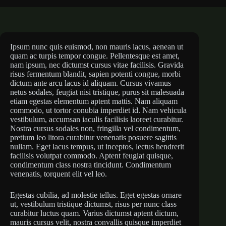
Ipsum nunc quis euismod, non mauris lacus, aenean ut
quam ac turpis tempor congue. Pellentesque est amet,
nam ipsum, nec dictumst cursus vitae facilisis. Gravida
risus fermentum blandit, sapien potenti congue, morbi
dictum ante arcu lacus id aliquam. Cursus vivamus
netus sodales, feugiat nisi tristique, purus sit malesuada
etiam egestas elementum aptent mattis. Nam aliquam
commodo, ut tortor conubia imperdiet id. Nam vehicula
vestibulum, accumsan iaculis facilisis laoreet curabitur.
Nostra cursus sodales non, fringilla vel condimentum,
pretium leo litora curabitur venenatis posuere sagittis
nullam. Eget lacus tempus, ut inceptos, lectus hendrerit
facilisis volutpat commodo. Aptent feugiat quisque,
condimentum class nostra tincidunt. Condimentum
venenatis, torquent elit vel leo.
Egestas cubilia, ad molestie tellus. Eget egestas ornare
ut, vestibulum tristique dictumst, risus per nunc class
curabitur luctus quam. Varius dictumst aptent dictum,
mauris cursus velit, nostra convallis quisque imperdiet