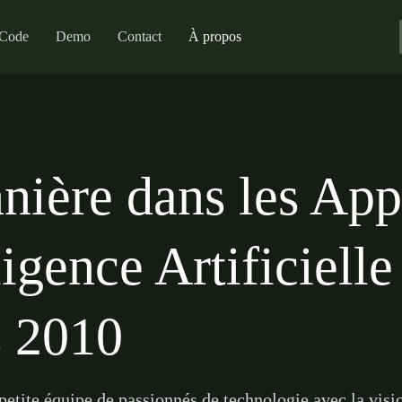
Code
Demo
Contact
À propos
nière dans les App
ligence Artificielle
s 2010
tite équipe de passionnés de technologie avec la visio