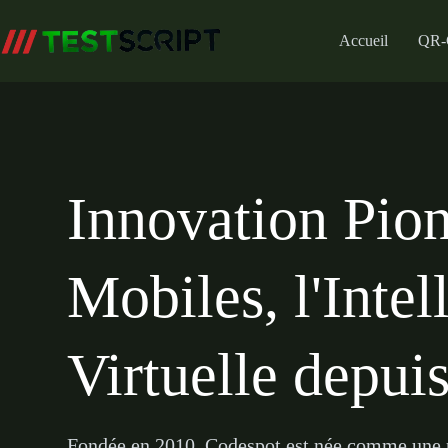
Aller
au
Accueil
QR-
contenu
Innovation Pion
Mobiles, l'Intel
Virtuelle depui
Fondée en 2010, Codespot est née comme une pe