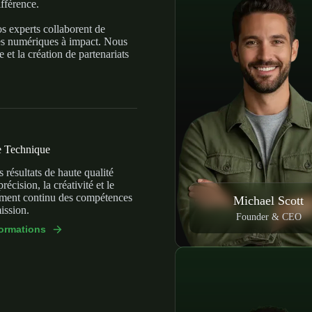
ifférence.
os experts collaborent de
es numériques à impact. Nous
et la création de partenariats
e Technique
 résultats de haute qualité
précision, la créativité et le
ment continu des compétences
Michael Scott
ission.
Founder & CEO
formations