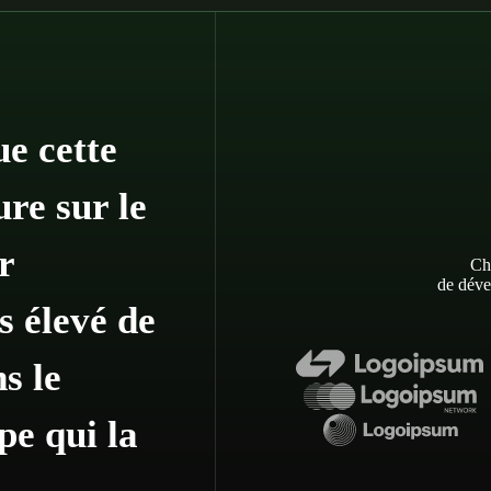
e cette
ure sur le
r
Cho
de déve
s élevé de
s le
pe qui la