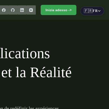
Inizia adesso ->
🇫🇷
FR
lications
 et la Réalité
n de redéfinir les expériences