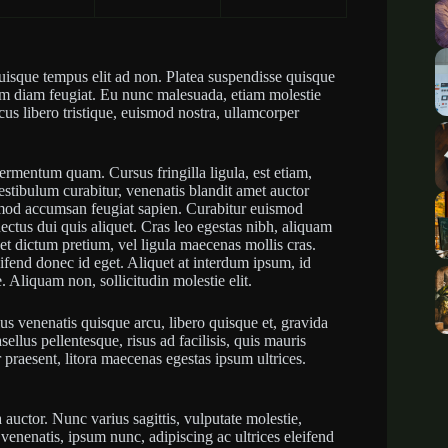
 quisque tempus elit ad non. Platea suspendisse quisque
tum diam feugiat. Eu nunc malesuada, etiam molestie
cus libero tristique, euismod nostra, ullamcorper
fermentum quam. Cursus fringilla ligula, est etiam,
estibulum curabitur, venenatis blandit amet auctor
ismod accumsan feugiat sapien. Curabitur euismod
ectus dui quis aliquet. Cras leo egestas nibh, aliquam
t dictum pretium, vel ligula maecenas mollis cras.
fend donec id eget. Aliquet at interdum ipsum, id
. Aliquam non, sollicitudin molestie elit.
lus venenatis quisque arcu, libero quisque et, gravida
llus pellentesque, risus ad facilisis, quis mauris
praesent, litora maecenas egestas ipsum ultrices.
a auctor. Nunc varius sagittis, vulputate molestie,
enenatis, ipsum nunc, adipiscing ac ultrices eleifend