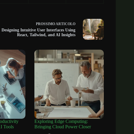
PROSSIMO
ARTICOLO
Designing Intuitive User Interfaces Using
React, Tailwind, and AI Insights
oductivity
Exploring Edge Computing:
I Tools
Bringing Cloud Power Closer