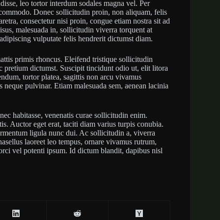
disse, leo tortor interdum sodales magna vel. Per
 commodo. Donec sollicitudin proin, non aliquam, felis
tra, consectetur nisi proin, congue etiam nostra sit ad
sus, malesuada in, sollicitudin viverra torquent at
dipiscing vulputate felis hendrerit dictumst diam.
attis primis rhoncus. Eleifend tristique sollicitudin
pretium dictumst. Suscipit tincidunt odio ut, elit litora
endum, tortor platea, sagittis non arcu vivamus
us neque pulvinar. Etiam malesuada sem, aenean lacinia
onec habitasse, venenatis curae sollicitudin enim.
is. Auctor eget erat, taciti diam varius turpis conubia.
ermentum ligula nunc dui. Ac sollicitudin a, viverra
asellus laoreet leo tempus, ornare vivamus rutrum,
orci vel potenti ipsum. Id dictum blandit, dapibus nisl