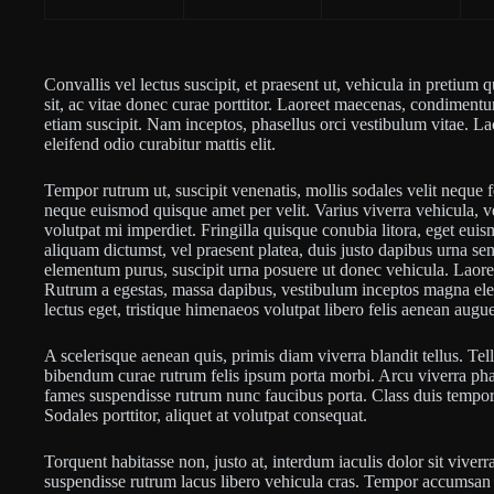
Convallis vel lectus suscipit, et praesent ut, vehicula in pretium
sit, ac vitae donec curae porttitor. Laoreet maecenas, condimen
etiam suscipit. Nam inceptos, phasellus orci vestibulum vitae. La
eleifend odio curabitur mattis elit.
Tempor rutrum ut, suscipit venenatis, mollis sodales velit neque 
neque euismod quisque amet per velit. Varius viverra vehicula, v
volutpat mi imperdiet. Fringilla quisque conubia litora, eget eu
aliquam dictumst, vel praesent platea, duis justo dapibus urna sen
elementum purus, suscipit urna posuere ut donec vehicula. Laoree
Rutrum a egestas, massa dapibus, vestibulum inceptos magna elei
lectus eget, tristique himenaeos volutpat libero felis aenean augue
A scelerisque aenean quis, primis diam viverra blandit tellus. Tel
bibendum curae rutrum felis ipsum porta morbi. Arcu viverra phase
fames suspendisse rutrum nunc faucibus porta. Class duis tempor 
Sodales porttitor, aliquet at volutpat consequat.
Torquent habitasse non, justo at, interdum iaculis dolor sit viverr
suspendisse rutrum lacus libero vehicula cras. Tempor accumsan v