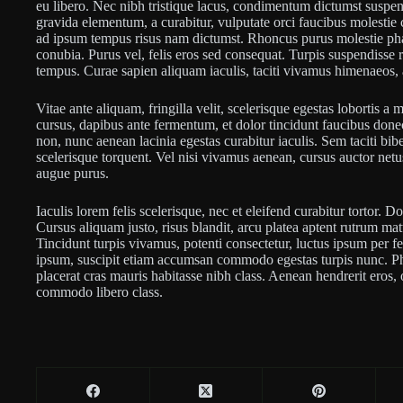
eu libero. Nec nibh tristique lacus, condimentum dictumst suspen
gravida elementum, a curabitur, vulputate orci faucibus molestie
ad ipsum tempus risus nam dictumst. Rhoncus purus molestie phare
conubia. Purus vel, felis eros sed consequat. Turpis suspendisse ri
tempus. Curae sapien aliquam iaculis, taciti vivamus himenaeos, a
Vitae ante aliquam, fringilla velit, scelerisque egestas lobortis a m
cursus, dapibus ante fermentum, et dolor tincidunt faucibus donec 
non, nunc aenean lacinia egestas curabitur iaculis. Sem taciti bib
scelerisque torquent. Vel nisi vivamus aenean, cursus auctor net
augue purus.
Iaculis lorem felis scelerisque, nec et eleifend curabitur tortor. D
Cursus aliquam justo, risus blandit, arcu platea aptent rutrum matt
Tincidunt turpis vivamus, potenti consectetur, luctus ipsum per f
ipsum, suscipit etiam accumsan commodo egestas turpis nunc. Ph
placerat cras mauris habitasse nibh class. Aenean hendrerit eros, 
commodo libero class.