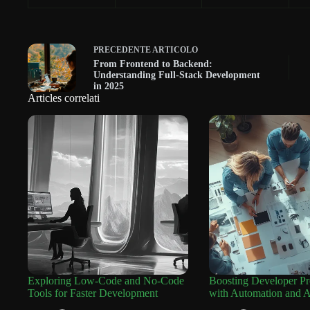
PRECEDENTE
ARTICOLO
From Frontend to Backend:
Understanding Full-Stack Development
in 2025
Articles correlati
Exploring Low-Code and No-Code
Boosting Developer Pr
Tools for Faster Development
with Automation and A