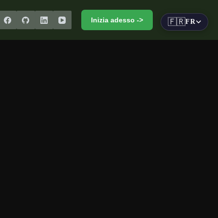
Inizia adesso ->
🇫🇷
FR